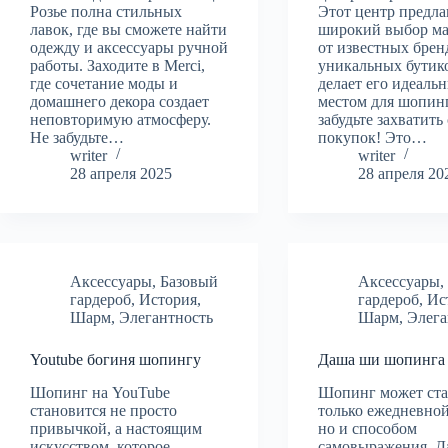
Розье полна стильных
Этот центр предла
лавок, где вы сможете найти
широкий выбор ма
одежду и аксессуары ручной
от известных брен
работы. Заходите в Merci,
уникальных бутико
где сочетание моды и
делает его идеаль
домашнего декора создает
местом для шопин
неповторимую атмосферу.
забудьте захватить
Не забудьте…
покупок! Это…
writer
writer
28 апреля 2025
28 апреля 20
Аксессуары
,
Базовый
Аксессуары
гардероб
,
История
,
гардероб
,
Ис
Шарм
,
Элегантность
Шарм
,
Элега
Youtube богиня шопингу
Даша ши шопинга
Шопинг на YouTube
Шопинг может ста
становится не просто
только ежедневной
привычкой, а настоящим
но и способом
искусством, которое
самовыражения. Д