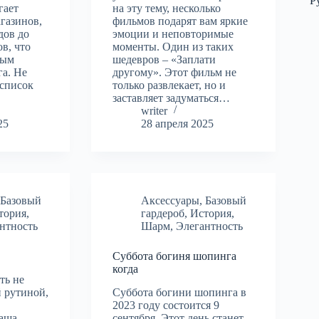
Р
гает
на эту тему, несколько
газинов,
фильмов подарят вам яркие
дов до
эмоции и неповторимые
в, что
моменты. Один из таких
ным
шедевров – «Заплати
га. Не
другому». Этот фильм не
 список
только развлекает, но и
заставляет задуматься…
writer
25
28 апреля 2025
,
Базовый
Аксессуары
,
Базовый
тория
,
гардероб
,
История
,
нтность
Шарм
,
Элегантность
Суббота богиня шопинга
когда
ть не
 рутиной,
Суббота богини шопинга в
2023 году состоится 9
аша,
сентября. Этот день станет