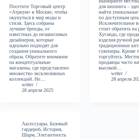
Выбирайте местн
Посетите Торговый центр
для шопинга – зде
«Атриум» в Москве, чтобы
найти уникальные
окунуться в мир моды и
по доступным цен
стиля. Здесь собраны
Исключительное 
лучшие бренды, от
стоит обратить на
известных до независимых
Хугандо, где прод
дизайнеров, которые
изделия ручной ра
идеально подходят для
традиционные кит
создания уникального
сувениры. Кроме т
образа. Обратите внимание
торгуйтесь. Местн
на концептуальные
продавцы часто н
магазины, где представлено
высокой…
множество эксклюзивных
writer
коллекций. Не…
28 апреля 20
writer
28 апреля 2025
Аксессуары
,
Базовый
гардероб
,
История
,
Шарм
,
Элегантность