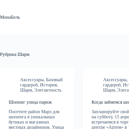
Перейти
к
сути
МонаБель
Рубрика
Шарм
Аксессуары
,
Базовый
Аксессуары
гардероб
,
История
,
гардероб
,
Ис
Шарм
,
Элегантность
Шарм
,
Элега
Шопинг улица париж
Когда займемся ш
Посетите район Марэ для
Запланируйте сво
шопинга в уникальных
на субботу, 15 апр
бутиках и магазинах
встречаемся в тор
местных дизайнеров. Улица
центре «Артем» в 