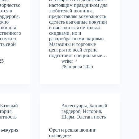
творчество
настоящим праздником для
ются в
любителей шопинга,
ардероба,
предоставляя возможность
ожно
сделать выгодные покупки
пки для
и насладиться не только
ственного
скидками, но и
то нужно
разнообразными акциями.
ить свой
Магазины и торговые
центры по всей стране
подготовят специальные…
25
writer
28 апреля 2025
,
Базовый
Аксессуары
,
Базовый
тория
,
гардероб
,
История
,
нтность
Шарм
,
Элегантность
ньчжурия
Орел и решка шопинг
последнее