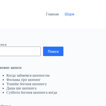
Главная
Шарм
оиск
Поиск
вежие записи
Когда займемся шопингом
Фильмы про шопинг
Youtube богиня шопингу
Даша ши шопинга
Суббота богиня шопинга когда