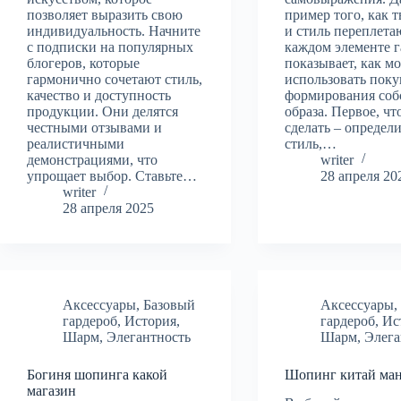
позволяет выразить свою
пример того, как 
индивидуальность. Начните
и стиль переплета
с подписки на популярных
каждом элементе г
блогеров, которые
показывает, как м
гармонично сочетают стиль,
использовать поку
качество и доступность
формирования соб
продукции. Они делятся
образа. Первое, ч
честными отзывами и
сделать – определ
реалистичными
стиль,…
демонстрациями, что
writer
упрощает выбор. Ставьте…
28 апреля 20
writer
28 апреля 2025
Аксессуары
,
Базовый
Аксессуары
гардероб
,
История
,
гардероб
,
Ис
Шарм
,
Элегантность
Шарм
,
Элега
Богиня шопинга какой
Шопинг китай ма
магазин