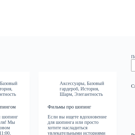
П
,
Базовый
Аксессуары
,
Базовый
С
тория
,
гардероб
,
История
,
нтность
Шарм
,
Элегантность
опингом
Фильмы про шопинг
й шопинг
Если вы ищете вдохновение
еля! Мы
для шопинга или просто
говом
хотите насладиться
11:00.
увлекательными историями