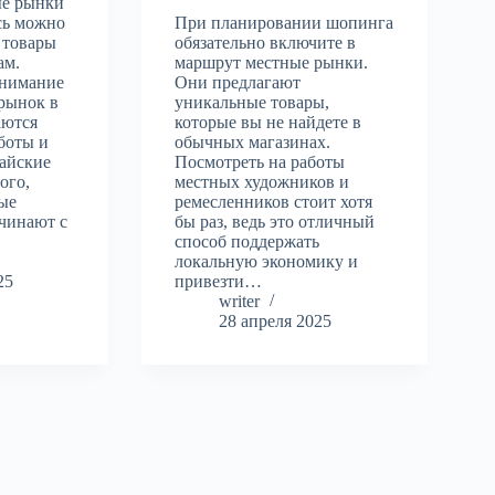
ые рынки
сь можно
При планировании шопинга
 товары
обязательно включите в
ам.
маршрут местные рынки.
внимание
Они предлагают
 рынок в
уникальные товары,
аются
которые вы не найдете в
боты и
обычных магазинах.
айские
Посмотреть на работы
ого,
местных художников и
ые
ремесленников стоит хотя
ачинают с
бы раз, ведь это отличный
способ поддержать
локальную экономику и
25
привезти…
writer
28 апреля 2025